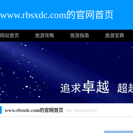
www.rbsxdc.com的官网首页
网站首页
旅游攻略
旅游指南
旅游宝典
www.rbsxdc.com的官网首页
Site Introduction