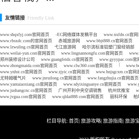
友情链接
Friendly Link
www.shqxfyj.com官网首页
-EC网络媒体发稿平台
www.nxfdn.cn官
www.rbsxdc.com的官网首页
赤城旅游网
www.bbjt888.cn官网首页
www.lzwuling.cn官网首页
弋江旅游网
哈尔滨标准铝塑门窗经销部
www.weilai-yun.com官网首页
www.lingnannongfu.com官网首页
www
郑州装修设计公司
www.guangfeidz.cn官网首页
www.gyyypac.co
|
www.zhongmaida.com官网首页
www.clw360.com官网首页
www.
www.ynhst.cn官网首页
www.zjyic.cn官网首页
www.hnjsgcxm.cn官
尤特姆暖气片
www.jnruilong.cn官网首页
www.fangzhujia.cn官网首页
www.yantaiaoxiang.cn官网首页
www.sdyixinguanye.cn官网首页
www.
www.jushangcnc.cn官网首页
广州开利中央空调销售
杭州优推宝
w
www.jvgua.com官网首页
www.qldai888.com官网首页
丽科环保
柏
栏目导航:
首页
|
旅游攻略
|
旅游指南
|
旅游