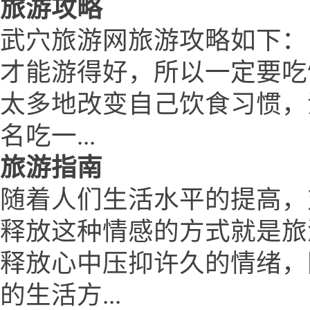
旅游攻略
武穴旅游网旅游攻略如下：
才能游得好，所以一定要吃
太多地改变自己饮食习惯，
名吃一...
旅游指南
随着人们生活水平的提高，
释放这种情感的方式就是旅
释放心中压抑许久的情绪，
的生活方...